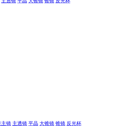
主透镜
平晶
大锥镜
锥镜
反光杯
统主镜
主透镜
平晶
大锥镜
锥镜
反光杯