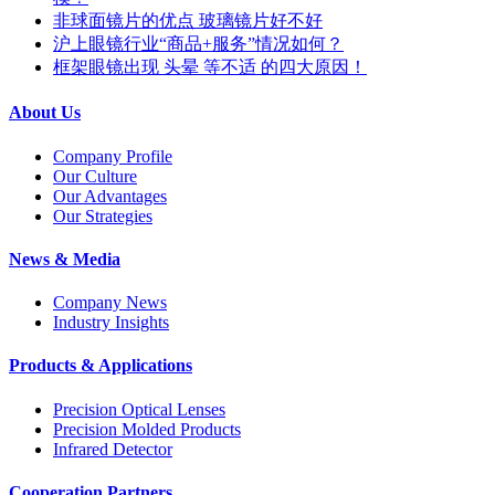
非球面镜片的优点 玻璃镜片好不好
沪上眼镜行业“商品+服务”情况如何？
框架眼镜出现 头晕 等不适 的四大原因！
About Us
Company Profile
Our Culture
Our Advantages
Our Strategies
News & Media
Company News
Industry Insights
Products & Applications
Precision Optical Lenses
Precision Molded Products
Infrared Detector
Cooperation Partners