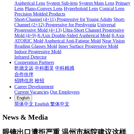
Aspherical Lens
System Sub-lens
System Main Lens
Primary
Lens
Plano-Convex Lens
Hyperboloid Lens
Conical Lens
Precision Molded Products
Short-Channel (4+11) Progressive for Young Adults
Short-
Channel (2+12) Progressive for Presbyopia
Universal
Progressive Mold (4+13)
Ultra-Short Channel Progressive
Mold (4+9)
8-Axis Double-Sided Aspherical Mold
8-Axis
ATORIC Mold
Aspherical Anti-Fatigue Mold
Near Vision
Reading Glasses Mold
Inner Surface Progressive Mold
Indoor Progressive Mold
Infrared Detector
Cooperation Partners
乾德文远
中科图灵
中科精感
合作伙伴
招聘信息
校招
Career Development
Current Vacancies
Our Employees
English
简体中文
English
繁体中文
News & Media
眼镜出口遭拒严重 温州市标院建议这样