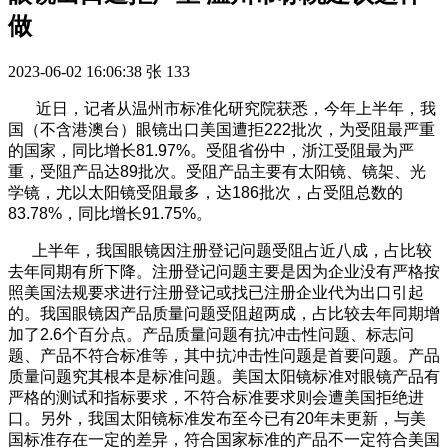
做
2023-06-02 16:06:38
张
133
近日，记者从温州市标准化研究院获悉，今年上半年，我
国（不含港澳台）眼镜出口美国遭拒222批次，为受阻最严重
的国家，同比增长81.97%。受阻省份中，浙江受阻最为严
重，受阻产品达89批次。受阻产品主要有太阳镜、镜架、光
学镜，尤以太阳镜受阻最多，达186批次，占受阻总数的
83.78%，同比增长91.75%。
上半年，我国眼镜因注册登记问题受阻占近八成，占比较
去年同期有所下降。注册登记问题主要是因为企业没有严格按
照美国法规要求进行注册登记或找已注册企业代为出口引起
的。我国眼镜因产品质量问题受阻超两成，占比较去年同期增
加了2.6个百分点。产品质量问题有抗冲击性问题、标志问
题、产品不符合标准等，其中抗冲击性问题是首要问题。产品
质量问题究其根本是标准问题。美国太阳镜标准对眼镜产品有
严格的测试和指标要求，不符合标准要求则会遭美国拒绝进
口。另外，我国太阳镜标准发布至今已有20年未更新，与美
国标准存在一定的差异，符合国家标准的产品不一定符合美国