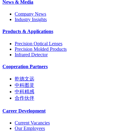
News & Media
Company News
Industry Insights
Products & Applications
Precision Optical Lenses
Precision Molded Products
Infrared Detector
Cooperation Partners
乾德文远
中科图灵
中科精感
合作伙伴
Career Development
Current Vacancies
Our Employees