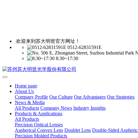
欢迎来到苏大明世官方网址！
0512-62831591E
N
8:30~17:30
Home page
About Us
Company Profile
Our Culture
Our Advantages
Our Strategies
News & Media
All Products
Company News
Industry Insights
Products & Applications
All Products
Precision Optical Lenses
Aspherical Convex Lens
Doublet Lens
Double-Sided Aspheric
Precision Molded Products