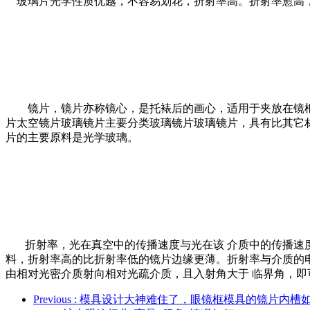
玻璃片光学性质优越，不容易划花，折射率高。折射率愈高
镜片，镜片亦称镜心，是托裱后的画心，适用于夹放在镜
片太空镜片玻璃镜片主要分类玻璃镜片玻璃镜片，具有比其它
片的主要原料是光学玻璃。
折射率，光在真空中的传播速度与光在该
介质中的传播速
料，折射率高的比折射率低的镜片边缘更薄。折射率与介质的
由相对光密介质射向相对光疏介质，且入射角大于 临界角，即
Previous
: 模具设计大神难住了，眼镜框模具的镜片内槽