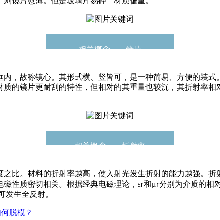
，则镜片愈薄。但是玻璃片易碎，材质偏重。
相关概念——镜片
框内，故称镜心。其形式横、竖皆可，是一种简易、方便的装式
材质的镜片更耐刮的特性，但相对的其重量也较沉，其折射率相
相关概念——折射率
度之比。材料的折射率越高，使入射光发生折射的能力越强。折
电磁性质密切相关。根据经典电磁理论，
ε
和μ
分别为介质的相
r
r
可发生全反射。
如何脱模？