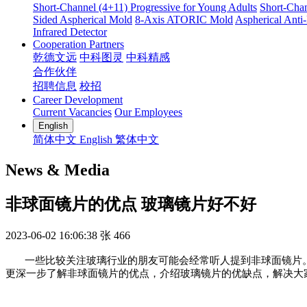
Short-Channel (4+11) Progressive for Young Adults
Short-Chan
Sided Aspherical Mold
8-Axis ATORIC Mold
Aspherical Anti
Infrared Detector
Cooperation Partners
乾德文远
中科图灵
中科精感
合作伙伴
招聘信息
校招
Career Development
Current Vacancies
Our Employees
English
简体中文
English
繁体中文
News & Media
非球面镜片的优点 玻璃镜片好不好
2023-06-02 16:06:38
张
466
一些比较关注玻璃行业的朋友可能会经常听人提到非球面镜片。
更深一步了解非球面镜片的优点，介绍玻璃镜片的优缺点，解决大