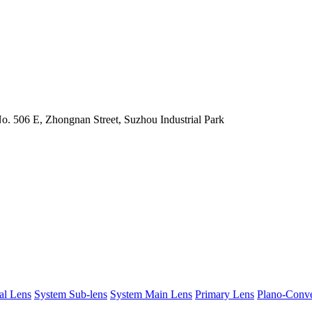
o. 506 E, Zhongnan Street, Suzhou Industrial Park
al Lens
System Sub-lens
System Main Lens
Primary Lens
Plano-Conv