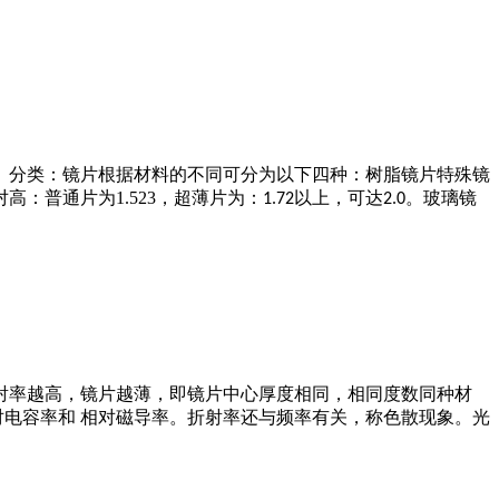
。分类：镜片根据材料的不同可分为以下四种：树脂镜片特殊镜
对高：普通片为
1.523
，超薄片为：
以上，可达
。玻璃镜
1.72
2.0
射率越高，镜片越薄，即镜片中心厚度相同，相同度数同种材
对电容率和 相对磁导率。折射率还与频率有关，称色散现象。光