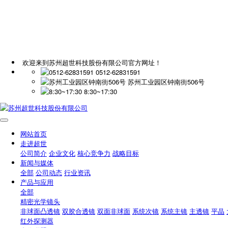
欢迎来到苏州超世科技股份有限公司官方网址！
0512-62831591
苏州工业园区钟南街506号
8:30~17:30
网站首页
走进超世
公司简介
企业文化
核心竞争力
战略目标
新闻与媒体
全部
公司动态
行业资讯
产品与应用
全部
精密光学镜头
非球面凸透镜
双胶合透镜
双面非球面
系统次镜
系统主镜
主透镜
平晶
红外探测器