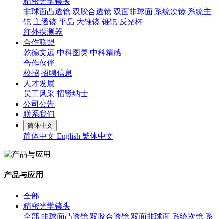
精密光学镜头
非球面凸透镜
双胶合透镜
双面非球面
系统次镜
系统主
镜
主透镜
平晶
大锥镜
锥镜
反光杯
红外探测器
合作联盟
乾德文远
中科图灵
中科精感
合作伙伴
校招
招聘信息
人才发展
员工风采
招贤纳士
公司公告
联系我们
简体中文
简体中文
English
繁体中文
产品与应用
全部
精密光学镜头
全部
非球面凸透镜
双胶合透镜
双面非球面
系统次镜
系