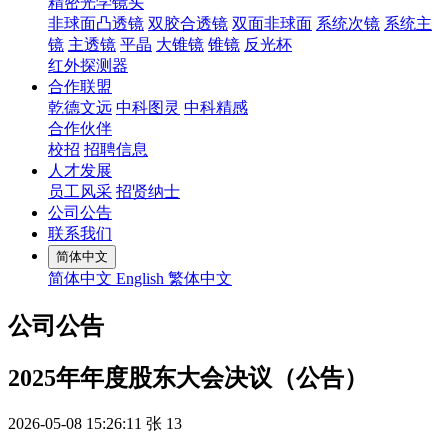
精密光学镜头
非球面凸透镜
双胶合透镜
双面非球面
系统次镜
系统主
镜
主透镜
平晶
大锥镜
锥镜
反光杯
红外探测器
合作联盟
乾德文远
中科图灵
中科精感
合作伙伴
校招
招聘信息
人才发展
员工风采
招贤纳士
公司公告
联系我们
简体中文
简体中文
English
繁体中文
公司公告
2025年年度股东大会决议（公告）
2026-05-08 15:26:11
张
13