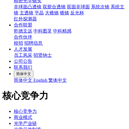
精密光学镜头
非球面凸透镜
双胶合透镜
双面非球面
系统次镜
系统主
镜
主透镜
平晶
大锥镜
锥镜
反光杯
红外探测器
合作联盟
乾德文远
中科图灵
中科精感
合作伙伴
校招
招聘信息
人才发展
员工风采
招贤纳士
公司公告
联系我们
简体中文
简体中文
English
繁体中文
核心竞争力
核心竞争力
商业模式
光学产业链