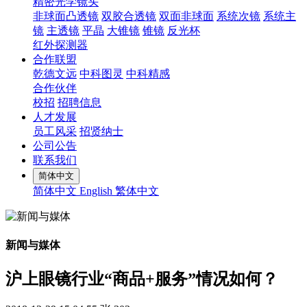
精密光学镜头
非球面凸透镜
双胶合透镜
双面非球面
系统次镜
系统主
镜
主透镜
平晶
大锥镜
锥镜
反光杯
红外探测器
合作联盟
乾德文远
中科图灵
中科精感
合作伙伴
校招
招聘信息
人才发展
员工风采
招贤纳士
公司公告
联系我们
简体中文
简体中文
English
繁体中文
新闻与媒体
沪上眼镜行业“商品+服务”情况如何？