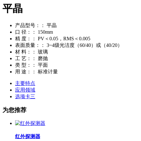
平晶
产品型号：：
平晶
口 径：：
150mm
精 度：：
PV＜0.05，RMS＜0.005
表面质量：：
3~4级光洁度（60/40）或（40/20）
材 料：：
玻璃
工 艺：：
磨抛
类 型：：
平面
用 途：：
标准计量
主要特点
应用领域
选项卡三
为您推荐
红外探测器