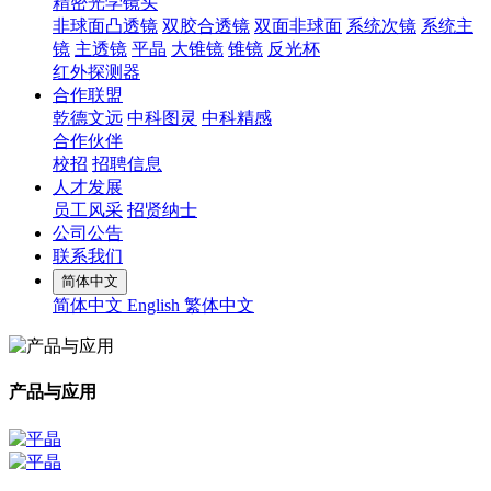
精密光学镜头
非球面凸透镜
双胶合透镜
双面非球面
系统次镜
系统主
镜
主透镜
平晶
大锥镜
锥镜
反光杯
红外探测器
合作联盟
乾德文远
中科图灵
中科精感
合作伙伴
校招
招聘信息
人才发展
员工风采
招贤纳士
公司公告
联系我们
简体中文
简体中文
English
繁体中文
产品与应用